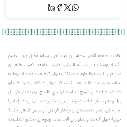
نظمت جامعة الأمير سطام بن عبد العزيز برعاية معالي وزير التعليم
الأستاذ يوسف بن عبدالله البنيان "ملتقى جامعة الأمير سطام بن
عبدالعزيز للبحث والتطوير والابتكار"، بعنوان "تطلعات وأولويات وطنية
لتنافسية وريادة عالمية يوم الثلاثاء ١٩ شوال ١٤٤٤هـ الموافق ٩ مايو
٢٠٢٣م، وذلك على مسرح الجامعة الرئيسي بالخرج. ويهدف الملتقى إلى
إثراء ودعم منظومة البحث والتطوير والابتكار وتشجيعها وزيادة إنتاجها
بما يحقق النمو الاقتصادي والازدهار الوطني، وتضمن الملتقى جلسة
حوارية حول البحث والتطوير في الجامعات ودوره في تحقيق التطلعات