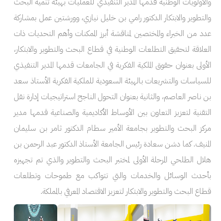
والأولويات الوطنية قدمها المدير التنفيذي للعمليات بهيئة تنمية البحث
والتطوير والابتكار الدكتور رامي بن خليل نيازي، وورشتين عمل بمشاركة
عدد من الخبراء والمختصين لمناقشة أبرز الممكنات وأهم التحديات ذات
العلاقة لتحقيق التطلعات الوطنية في قطاع البحث والتطوير والابتكار،
الأولى بعنوان حقوق الملكية الفكرية في الجامعات قدمها المدير التنفيذي
للسياسات والتشريعات بالهيئة السعودية للملكية الفكرية الأستاذ سعد
بن ناصر العاصم، والثانية بعنوان التحول الناجح استراتيجيات إدارة نقل
التقنية لتعزيز التعاون بين الأوساط الأكاديمية والصناعية قدمها مدير
مركز البحث والتطوير بجامعة الأمير سطام الدكتور ثامر بن سليمان
المنيف. كما دشن سعادة رئيس الجامعة الأستاذ الدكتور عبد الرحمن بن
هلال الطلحي المرحلة الأولى لمختبر البحث والتطوير والذي تم تجهيزه
بأحدث الوسائل والخدمات والتي تتواكب مع طموحات وتطلعات
قطاع البحث والتطوير والابتكار لتعزيز الاقتصاد المعرفي بالمملكة.
الصورة
الصورة
الصورة