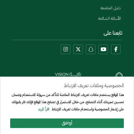
دليل الجامعة
الأسئلة الشائعة
تابعنا على
الخصوصية وملفات تعريف الارتباط
هذا الموقع يستخدم ملفات تعريف الارتباط الخاصة للتأكد من سهولة الاستخدام وضمان
Menu Copyright
تحسين تجربتك أثناء التصفح، من خلال الاستمرار في تصفح هذا الموقع فإنك تقر بقبولك
خريطة الموقع
على إشعار الخصوصية واستخدام ملفات تعريف الارتباط
اقرأ المزيد
جميع الحقوق محفوظة لجامعة الإمير سطام بن عبد العزيز © 2026
تم تطويره وصيانته بواسطة [الإدارة العامة لتقنيه المعلومات]
أوافق
تاريخ آخر تعديل:
27/07/2026