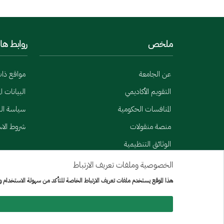
ملخص
روابط ها
عن الجامعة
مواقع ذا
التقويم الأكاديمي
البيانات ا
المنافسات الحكومية
سياسة الب
منصة منقولات
شروط الا
الوثائق التنظيمية
الخصوصية وملفات تعريف الارتباط
Menu Copyright
خريطة الموقع
هذا الموقع يستخدم ملفات تعريف الارتباط الخاصة للتأكد من سهولة الاستخدام 
جميع الحقوق محفوظة لجامعة الإمير سطام بن عبد العزيز © 2026
تم تطويره وصيانته بواسطة [الإدارة العامة لتقنيه المعلومات]
تاريخ آخر تعديل:
27/07/2026