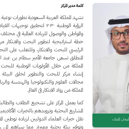
كلمة مدير المركز
تشهد المملكة العربية السعودية تطورات نوعية
الرؤية الوطنية ٢٠٣٠ لتحقيق توج
والمواطن والوصول للريادة العالمية في مختلف
خطة استراتيجية لتطوير البحث والابتكار م
الرئيسي للبحث والابتكار، وللتغلب على التح
المنطلق تسعى جامعة الأمير سطام بن عبد ا
المملكة من خلال الأولويات الوطنية للبحث 
إنشاء مركز للبحث والتطوير لخلق البيئة ا
المملكة من رواد الابتكار في العالم.
كما يعمل المركز على تشجيع الطلاب والطالبا
المشاريع البحثية وتزويدهم بالخبرات الأكاديمية
نقل خبرات العلماء الدوليين لزيادة توطين ا
يمان المنيف
وتوفير بيئة بحثية مميزة. مما يساهم إلى