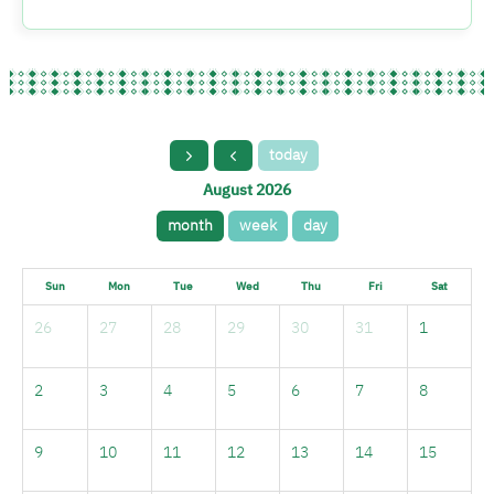
today
August 2026
month
week
day
Sun
Mon
Tue
Wed
Thu
Fri
Sat
26
27
28
29
30
31
1
2
3
4
5
6
7
8
9
10
11
12
13
14
15